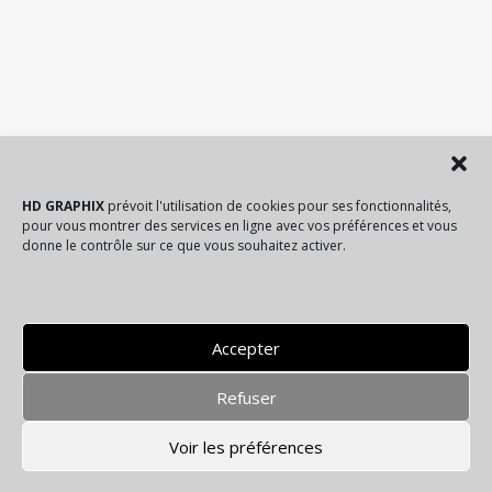
HD GRAPHIX
prévoit l'utilisation de cookies pour ses fonctionnalités,
pour vous montrer des services en ligne avec vos préférence
s et vous
donne le contrôle sur ce que vous souhaitez activer.
Accepter
Refuser
© Tous droits réservés
HD Graphix
Plan du site
-
Mentions légales
-
Politique de gestion des données
Voir les préférences
personnelles